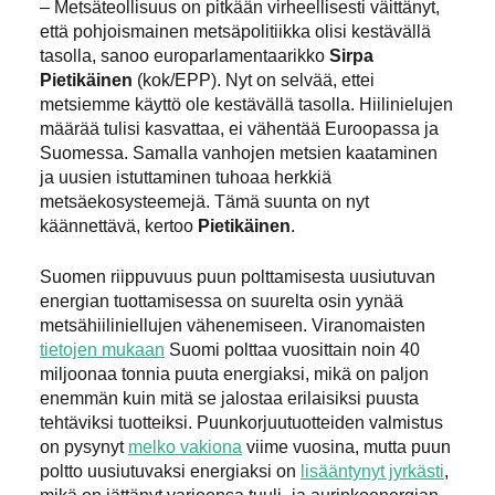
– Metsäteollisuus on pitkään virheellisesti väittänyt,
että pohjoismainen metsäpolitiikka olisi kestävällä
tasolla, sanoo europarlamentaarikko
Sirpa
Pietikäinen
(kok/EPP). Nyt on selvää, ettei
metsiemme käyttö ole kestävällä tasolla. Hiilinielujen
määrää tulisi kasvattaa, ei vähentää Euroopassa ja
Suomessa. Samalla vanhojen metsien kaataminen
ja uusien istuttaminen tuhoaa herkkiä
metsäekosysteemejä. Tämä suunta on nyt
käännettävä, kertoo
Pietikäinen
.
Suomen riippuvuus puun polttamisesta uusiutuvan
energian tuottamisessa on suurelta osin yynää
metsähiiliniellujen vähenemiseen. Viranomaisten
tietojen mukaan
Suomi polttaa vuosittain noin 40
miljoonaa tonnia puuta energiaksi, mikä on paljon
enemmän kuin mitä se jalostaa erilaisiksi puusta
tehtäviksi tuotteiksi. Puunkorjuutuotteiden valmistus
on pysynyt
melko vakiona
viime vuosina, mutta puun
poltto uusiutuvaksi energiaksi on
lisääntynyt jyrkästi
,