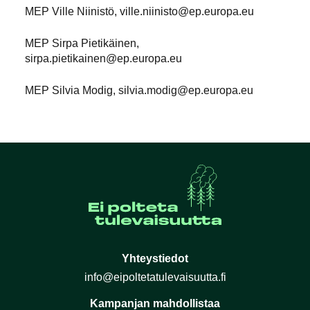
MEP Ville Niinistö, ville.niinisto@ep.europa.eu
MEP Sirpa Pietikäinen,
sirpa.pietikainen@ep.europa.eu
MEP Silvia Modig, silvia.modig@ep.europa.eu
Yhteystiedot
info@eipoltetatulevaisuutta.fi
Kampanjan mahdollistaa