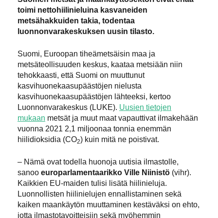
toimi nettohiilinieluina kasvaneiden
metsähakkuiden takia, todentaa
luonnonvarakeskuksen uusin tilasto.
Suomi, Euroopan tiheämetsäisin maa ja
metsäteollisuuden keskus, kaataa metsiään niin
tehokkaasti, että Suomi on muuttunut
kasvihuonekaasupäästöjen nielusta
kasvihuonekaasupäästöjen lähteeksi, kertoo
Luonnonvarakeskus (LUKE).
Uusien tietojen
mukaan
metsät ja muut maat vapauttivat ilmakehään
vuonna 2021 2,1 miljoonaa tonnia enemmän
hiilidioksidia (CO
) kuin mitä ne poistivat.
2
– Nämä ovat todella huonoja uutisia ilmastolle,
sanoo
europarlamentaarikko Ville Niinistö
(vihr).
Kaikkien EU-maiden tulisi lisätä hiilinieluja.
Luonnollisten hiilinielujen ennallistaminen sekä
kaiken maankäytön muuttaminen kestäväksi on ehto,
jotta ilmastotavoitteisiin sekä myöhemmin