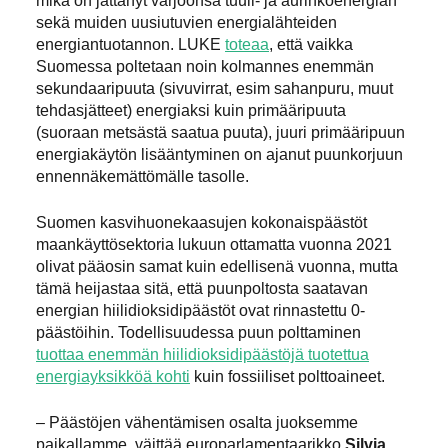
mikä on jättänyt varjoonsa tuuli- ja aurinkoenergian
sekä muiden uusiutuvien energialähteiden
energiantuotannon. LUKE
toteaa
, että vaikka
Suomessa poltetaan noin kolmannes enemmän
sekundaaripuuta (sivuvirrat, esim sahanpuru, muut
tehdasjätteet) energiaksi kuin primääripuuta
(suoraan metsästä saatua puuta), juuri primääripuun
energiakäytön lisääntyminen on ajanut puunkorjuun
ennennäkemättömälle tasolle.
Suomen kasvihuonekaasujen kokonaispäästöt
maankäyttösektoria lukuun ottamatta vuonna 2021
olivat pääosin samat kuin edellisenä vuonna, mutta
tämä heijastaa sitä, että puunpoltosta saatavan
energian hiilidioksidipäästöt ovat rinnastettu 0-
päästöihin. Todellisuudessa puun polttaminen
tuottaa enemmän hiilidioksidipäästöjä tuotettua
energiayksikköä kohti
kuin fossiiliset polttoaineet.
– Päästöjen vähentämisen osalta juoksemme
paikallamme, väittää europarlamentaarikko
Silvia