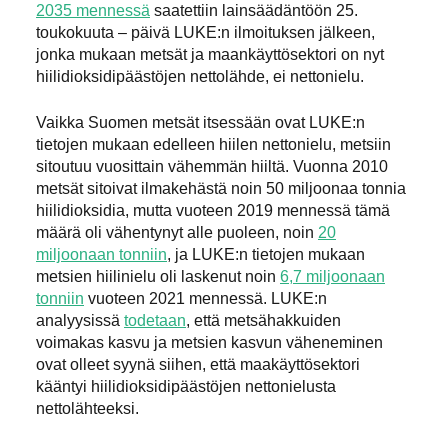
2035 mennessä
saatettiin lainsäädäntöön 25.
toukokuuta – päivä LUKE:n ilmoituksen jälkeen,
jonka mukaan metsät ja maankäyttösektori on nyt
hiilidioksidipäästöjen nettolähde, ei nettonielu.
Vaikka Suomen metsät itsessään ovat LUKE:n
tietojen mukaan edelleen hiilen nettonielu, metsiin
sitoutuu vuosittain vähemmän hiiltä. Vuonna 2010
metsät sitoivat ilmakehästä noin 50 miljoonaa tonnia
hiilidioksidia, mutta vuoteen 2019 mennessä tämä
määrä oli vähentynyt alle puoleen, noin
20
miljoonaan tonniin
, ja LUKE:n tietojen mukaan
metsien hiilinielu oli laskenut noin
6,7 miljoonaan
tonniin
vuoteen 2021 mennessä. LUKE:n
analyysissä
todetaan
, että metsähakkuiden
voimakas kasvu ja metsien kasvun väheneminen
ovat olleet syynä siihen, että maakäyttösektori
kääntyi hiilidioksidipäästöjen nettonielusta
nettolähteeksi.