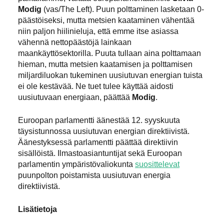
Modig
(vas/The Left). Puun polttaminen lasketaan 0-
päästöiseksi, mutta metsien kaataminen vähentää
niin paljon hiilinieluja, että emme itse asiassa
vähennä nettopäästöjä lainkaan
maankäyttösektorilla. Puuta tullaan aina polttamaan
hieman, mutta metsien kaatamisen ja polttamisen
miljardiluokan tukeminen uusiutuvan energian tuista
ei ole kestävää. Ne tuet tulee käyttää aidosti
uusiutuvaan energiaan, päättää
Modig
.
Euroopan parlamentti äänestää 12. syyskuuta
täysistunnossa uusiutuvan energian direktiivistä.
Äänestyksessä parlamentti päättää direktiivin
sisällöistä. Ilmastoasiantuntijat sekä Euroopan
parlamentin ympäristövaliokunta
suosittelevat
puunpolton poistamista uusiutuvan energia
direktiivistä.
Lisätietoja