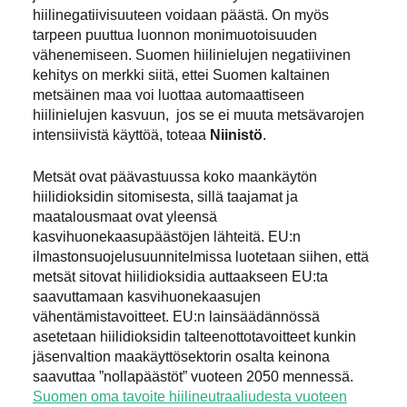
hiilinegatiivisuuteen voidaan päästä. On myös
tarpeen puuttua luonnon monimuotoisuuden
vähenemiseen. Suomen hiilinielujen negatiivinen
kehitys on merkki siitä, ettei Suomen kaltainen
metsäinen maa voi luottaa automaattiseen
hiilinielujen kasvuun, jos se ei muuta metsävarojen
intensiivistä käyttöä, toteaa
Niinistö
.
Metsät ovat päävastuussa koko maankäytön
hiilidioksidin sitomisesta, sillä taajamat ja
maatalousmaat ovat yleensä
kasvihuonekaasupäästöjen lähteitä. EU:n
ilmastonsuojelusuunnitelmissa luotetaan siihen, että
metsät sitovat hiilidioksidia auttaakseen EU:ta
saavuttamaan kasvihuonekaasujen
vähentämistavoitteet. EU:n lainsäädännössä
asetetaan hiilidioksidin talteenottotavoitteet kunkin
jäsenvaltion maakäyttösektorin osalta keinona
saavuttaa ”nollapäästöt” vuoteen 2050 mennessä.
Suomen oma tavoite hiilineutraaliudesta vuoteen