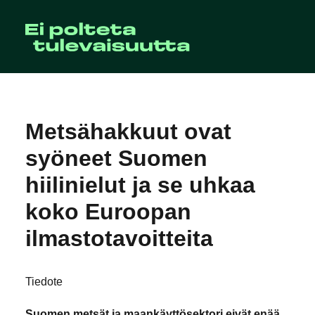
Metsähakkuut ovat
syöneet Suomen
hiilinielut ja se uhkaa
koko Euroopan
ilmastotavoitteita
Tiedote
Suomen metsät ja maankäyttösektori eivät enää