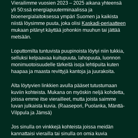
Vierailimme vuosien 2023 – 2025 aikana yhteensä
yli 50:ssä energiapuuterminaalissa ja
bioenergialaitoksessa ympäri Suomen ja kaikista
niistä löysimme puuta, joka olisi
Kaskadi-periaatteen
mukaan pitänyt käyttää johonkin muuhun tai jättää
metsään.
Loputtomilta tuntuvista puupinoista löytyi niin tukkia,
selluksi kelpaavaa kuitupuuta, lahopuuta, luonnon
monimuotoisuudelle tärkeitä isoja lehtipuita kuten
haapaa ja maasta revittyjä kantoja ja juurakoita.
Alta löytyvien linkkien avulla pääset tutustumaan
kuviin kohteista. Mukana on myöskin neljä kohdetta,
joissa emme itse vierailleet, mutta joista saimme
luvan julkaista kuvia. (Raasepori, Puolanka, Mänttä-
Vilppula ja Jämsä)
Jos sinulla on vinkkejä kohteista joissa meidän
kannattaisi vierailla tai sinulla on omia kuvia