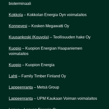
bioterminaali
Kokkola
– Kokkolan Energia Oyn voimalaitos
Konnevesi
– Kosken Megawatti Oy
Kuusankoski (Kouvola)
– Teollisuuden hake Oy
Kuopio
– Kuopion Energian Haapaniemen
voimalaitos
Ku
opio
– Kuopion Energia
Lahti
– Family Timber Finland Oy
Lappeenranta
– Metsä Group
Lappeenranta
– UPM Kaukaan Voiman voimalaitos