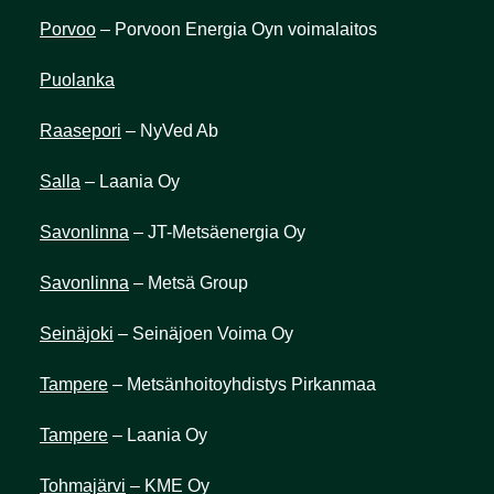
Porvoo
– Porvoon Energia Oyn voimalaitos
Puolanka
Raasepori
– NyVed Ab
Salla
– Laania Oy
Savonlinna
– JT-Metsäenergia Oy
Savonlinna
– Metsä Group
Seinäjoki
– Seinäjoen Voima Oy
Tampere
– Metsänhoitoyhdistys Pirkanmaa
Tampere
– Laania Oy
Tohmajärvi
– KME Oy