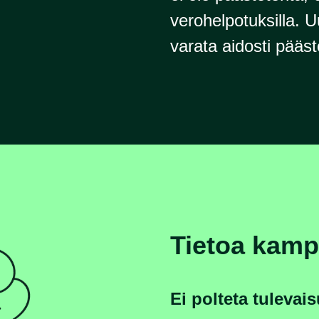
verohelpotuksilla. U
varata aidosti pääs
Tietoa kamp
Ei polteta tulevais