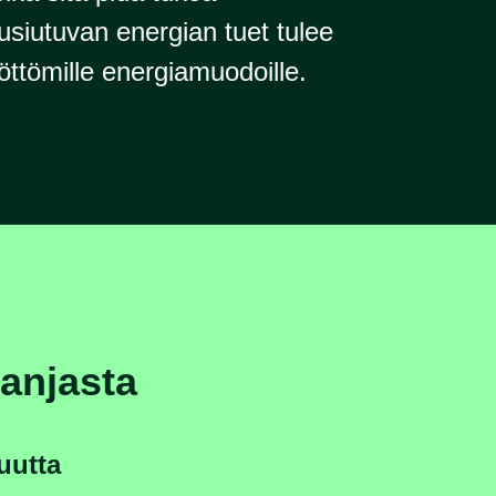
usiutuvan energian tuet tulee
töttömille energiamuodoille.
anjasta
uutta