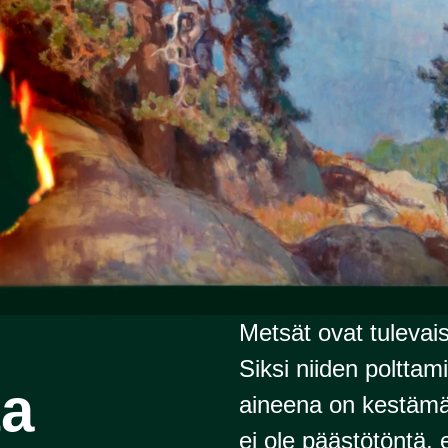
Metsät ovat tuleva
Siksi niiden polttam
ta
aineena on kestämät
ei ole päästötöntä, 