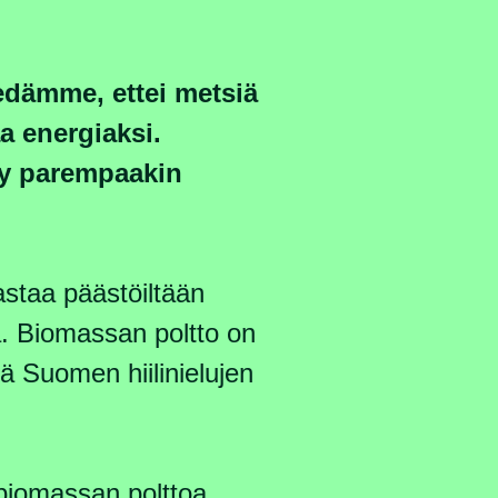
edämme, ettei metsiä
aa energiaksi.
yy parempaakin
staa päästöiltään
oa. Biomassan poltto on
 Suomen hiilinielujen
biomassan polttoa