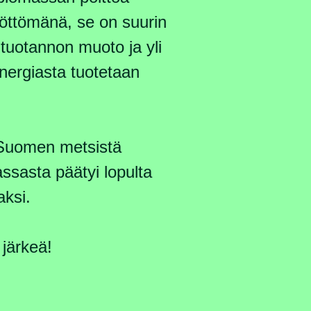
öttömänä, se on suurin
ntuotannon muoto ja yli
nergiasta tuotetaan
Suomen metsistä
ssasta päätyi lopulta
aksi.
 järkeä!