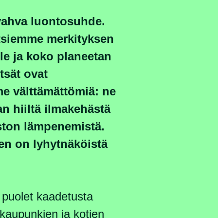
vahva luontosuhde.
siemme merkityksen
le ja koko planeetan
tsät ovat
e välttämättömiä: ne
n hiiltä ilmakehästä
aston lämpenemistä.
en on lyhytnäköistä
 puolet kaadetusta
kaupunkien ja kotien