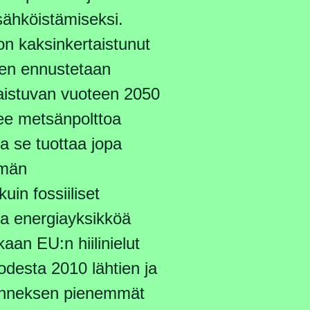
sähköistämiseksi.
on kaksinkertaistunut
sen ennustetaan
aistuvan vuoteen 2050
e metsänpolttoa
ka se tuottaa jopa
mmän
kuin fossiiliset
tua energiayksikköä
an EU:n hiilinielut
odesta 2010 lähtien ja
anneksen pienemmät