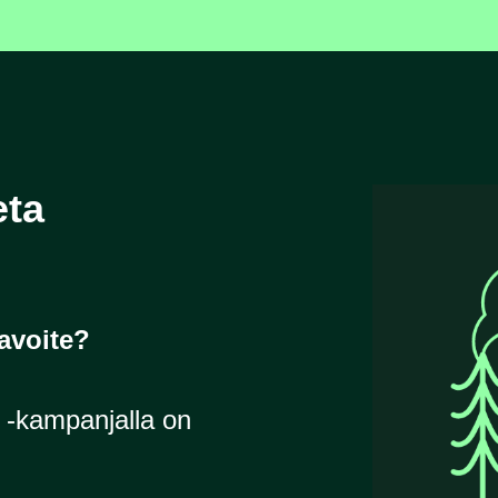
eta
avoite?
a -kampanjalla on