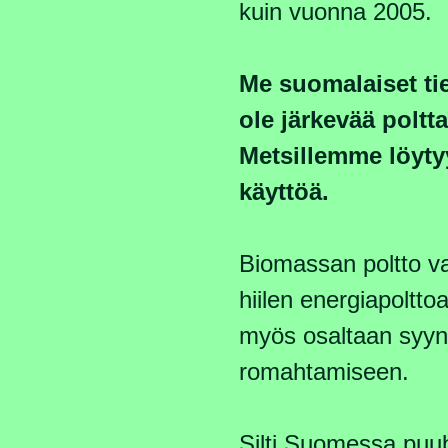
kuin vuonna 2005.
Me suomalaiset ti
ole järkevää poltt
Metsillemme löyt
käyttöä.
Biomassan poltto va
hiilen energiapoltt
myös osaltaan syynä
romahtamiseen.
Silti Suomessa puu