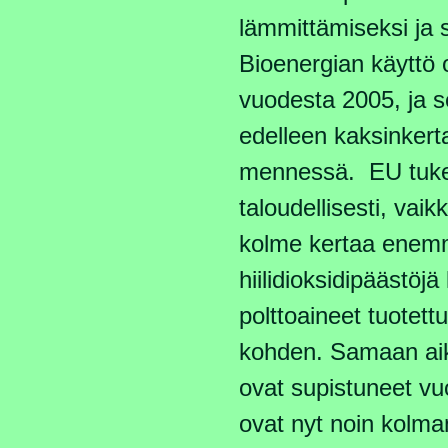
lämmittämiseksi ja 
Bioenergian käyttö 
vuodesta 2005, ja 
edelleen kaksinkert
mennessä. EU tuke
taloudellisesti, vaik
kolme kertaa ene
hiilidioksidipäästöjä 
polttoaineet tuotet
kohden. Samaan aika
ovat supistuneet vu
ovat nyt noin kolm