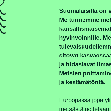
Suomalaisilla on 
Me tunnemme met
kansallismaisemal
hyvinvoinnille. Me
tulevaisuudellemm
sitovat kasvaessaa
ja hidastavat ilm
Metsien polttamin
ja kestämätöntä.
Euroopassa jopa yli
metsästä poltetaan 