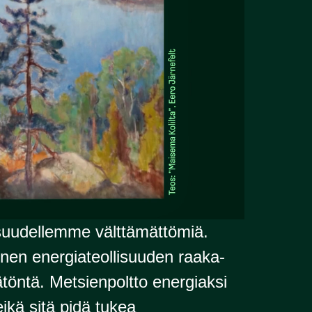
isuudellemme välttämättömiä.
inen energiateollisuuden raaka-
öntä. Metsienpoltto energiaksi
eikä sitä pidä tukea