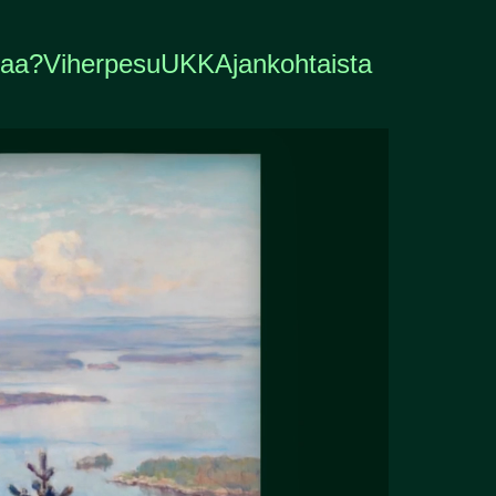
laa?
Viherpesu
UKK
Ajankohtaista