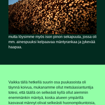
mutta löysimme myös ison pinon sekapuuta, jossa oli
mm. ainespuuksi kelpaavaa mäntyrankaa ja jykevää
haapaa.
Vaikka tällä hetkellä suurin osa puukasoista oli
täynnä koivua, mukanamme ollut metsäasiantuntija
totesi, että täällä on selkeästi kyllä ollut aiemmin
enemmänkin mäntyä, koska alueen ympärillä
kasvavat männyt olivat selkeästi huonompikuntoisia,