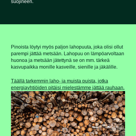
suojineen.
Pinoista löytyi myös paljon lahopuuta, joka olisi ollut
parempi jättää metsään. Lahopuu on lämpöarvoltaan
huonoa ja metsään jätettynä se on mm. tärkeä
kasvupaikka monille kasveille, sienille ja jäkälille.
Täällä tarkemmin laho- ja muista puista, jotka
energiayhtiöiden pitäisi mielestämme jättää rauhaan.