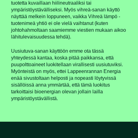
tuotetta kuvaillaan hiilineutraaliksi tai
ympäristöystävälliseksi. Myös vihreä-sanan käyttö
näyttää melkein loppuneen, vaikka Vihreä lämpö -
tuotenimeä yhtiö ei ole vielä vaihtanut (kuten
johtohahmoltaan saamiemme viestien mukaan aikoo
lähitulevaisuudessa tehdä).
Uusiutuva-sanan käyttöön emme ota tässä
yhteydessä kantaa, koska pitää paikkansa, että
puupolttoaineet luokitellaan virallisesti uusiutuviksi.
Myönteistä on myös, ettei Lappeenrannan Energia
enää sivustoltaan helposti ja nopeasti löytyvissä
sisällöissä anna ymmärtää, että tämä luokitus
tarkoittaisi bioenergian olevan jollain lailla
ympäristöystävällistä.