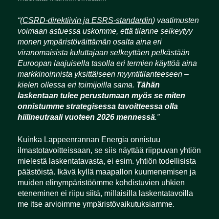
“(
CSRD-direktiivin ja ESRS-standardin
) vaatimusten
voimaan astuessa uskomme, että tilanne selkeytyy
monen ympäristöväittämän osalta aina eri
viranomaisista kuluttajaan selkeyttäen pelkästään
Euroopan laajuisella tasolla eri termien käyttöä aina
markkinoinnista yksittäiseen myyntitilanteeseen –
kielen ollessa eri toimijoilla sama.
Tähän
laskentaan tulee perustumaan myös se miten
onnistumme strategisessa tavoitteessa olla
hiilineutraali vuoteen 2026 mennessä
.”
Kuinka Lappeenrannan Energia onnistuu
ilmastotavoitteissaan, se siis näyttää riippuvan yhtiön
mielestä laskentatavasta, ei esim. yhtiön todellisista
päästöistä. Ikävä kyllä maapallon kuumenemisen ja
muiden elinympäristöömme kohdistuvien uhkien
eteneminen ei riipu siitä, millaisilla laskentatavoilla
me itse arvioimme ympäristövaikutuksiamme.