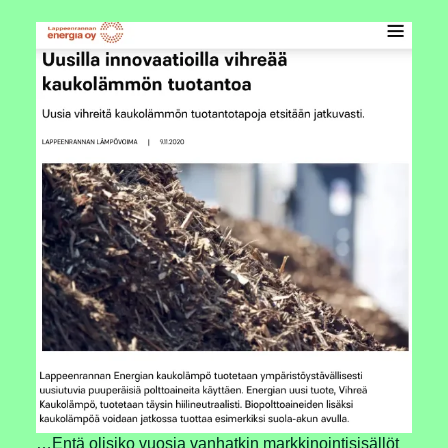
…Entä olisiko vuosia vanhatkin markkinointisisällöt