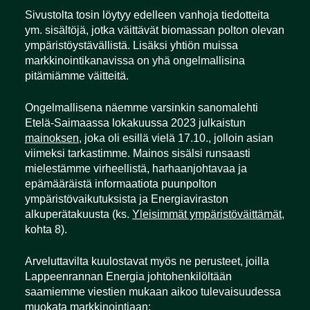
Sivustolta tosin löytyy edelleen vanhoja tiedotteita
ym. sisältöjä, jotka väittävät biomassan polton olevan
ympäristöystävällistä. Lisäksi yhtiön muissa
markkinointikanavissa on yhä ongelmallisina
pitämiämme väitteitä.
Ongelmallisena näemme varsinkin sanomalehti
Etelä-Saimaassa lokakuussa 2023 julkaistun
mainoksen
, joka oli esillä vielä 17.10., jolloin asian
viimeksi tarkastimme. Mainos sisälsi runsaasti
mielestämme virheellistä, harhaanjohtavaa ja
epämääräistä informaatiota puunpolton
ympäristövaikutuksista ja Energiaviraston
alkuperätakuusta (ks.
Yleisimmät ympäristöväittämät
,
kohta 8).
Arveluttavilta kuulostavat myös ne perusteet, joilla
Lappeenrannan Energia johtohenkilöltään
saamiemme viestien mukaan aikoo tulevaisuudessa
muokata markkinointiaan: