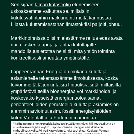
Sen sijaan
tämän katastrofin
etenemiseen
uskoaksemme vaikuttaa se, millaisiin
kulutusvalintoihin markkinointi meitä kannustaa.
Liiasta kuluttamisestahan ilmastokriisi paljolti johtuu.
Markkinoinnissa olisi mielestämme reilua edes avata
näitä laskentatapoja ja antaa kuluttajalle
mahdollisuus erottaa ne siitä, mitä yhtiön toiminta
konkreettisesti aiheuttaa ympäristölle.
Lappeenrannan Energia on mukana kuluttaja-
asiamiehelle tekemässämme ilmoituksessa, koska
toivomme tältä jonkinlaisia linjauksia siitä, millaisilla
ympäristöväitteillä bioenergiaa voi markkinoida; ja
koskevatko kyseistä energiamuotoa samat
periaatteet joiden perusteella kuluttaja-asiamies on
aiemmin arvioinut esim. fossiilienergiayhtiöiden
kuten
Vattenfallin
ja
Fortumin
mainontaa…